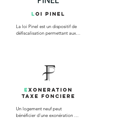
L
OI PINEL
La loi Pinel est un dispositif de 
défiscalisation permettant aux 
acquéreurs d'un logement neuf 
destiné à la location de 
bénéficier d'un abattement 
fiscal allant jusqu'à 21% du 
montant du bien.

Cet avantage fiscal est soumis à 
plusieurs conditions (acquisition 
E
XONERATION
avant le 31/12/2024, zone 
TAXE FONCIERE
géographique, engagement de 
location, plafond de loyer, 
Un logement neuf peut 
plafond de ressources du 
bénéficier d'une exonération 
locataire, etc...).
partielle de la taxe foncière 
pendant 2 ans. Pour cela il 