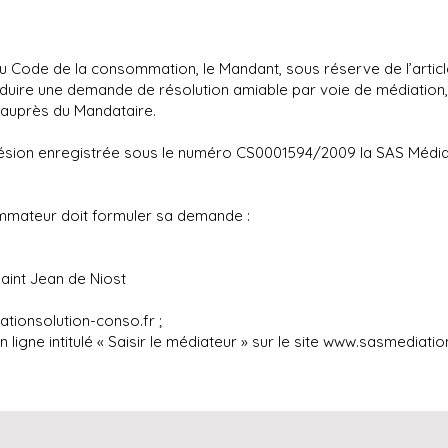
du Code de la consommation, le Mandant, sous réserve de l’articl
duire une demande de résolution amiable par voie de médiation, d
 auprès du Mandataire.
ésion enregistrée sous le numéro CS0001594/2009 la SAS Média
ommateur doit formuler sa demande :
Saint Jean de Niost
tionsolution-conso.fr
;
 ligne intitulé « Saisir le médiateur » sur le site
www.sasmediation