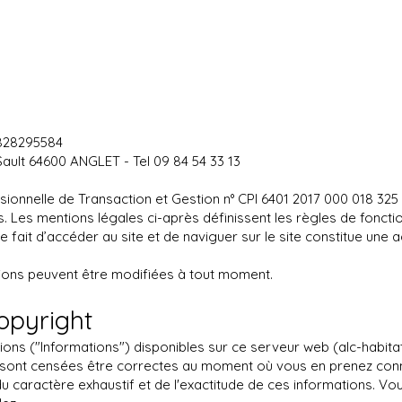
 828295584
 Sault 64600 ANGLET - Tel 09 84 54 33 13
sionnelle de Transaction et Gestion n° CPI 6401 2017 000 018 32
. Les mentions légales ci-après définissent les règles de fonctio
e fait d’accéder au site et de naviguer sur le site constitue une
ations peuvent être modifiées à tout moment.
opyright
ons ("Informations") disponibles sur ce serveur web (alc-habi
s sont censées être correctes au moment où vous en prenez conn
du caractère exhaustif et de l'exactitude de ces informations. V