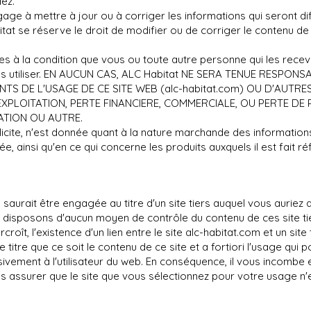
dez.
age à mettre à jour ou à corriger les informations qui seront dif
t se réserve le droit de modifier ou de corriger le contenu de
s à la condition que vous ou toute autre personne qui les receve
e les utiliser. EN AUCUN CAS, ALC Habitat NE SERA TENUE RESP
S DE L'USAGE DE CE SITE WEB (alc-habitat.com) OU D'AUTRES 
XPLOITATION, PERTE FINANCIERE, COMMERCIALE, OU PERTE 
ATION OU AUTRE.
cite, n'est donnée quant à la nature marchande des informations 
ée, ainsi qu'en ce qui concerne les produits auxquels il est fait 
saurait être engagée au titre d'un site tiers auquel vous auriez a
disposons d'aucun moyen de contrôle du contenu de ces site ti
oît, l'existence d'un lien entre le site alc-habitat.com et un site 
titre que ce soit le contenu de ce site et a fortiori l'usage qui po
usivement à l'utilisateur du web. En conséquence, il vous incombe 
 assurer que le site que vous sélectionnez pour votre usage n'e