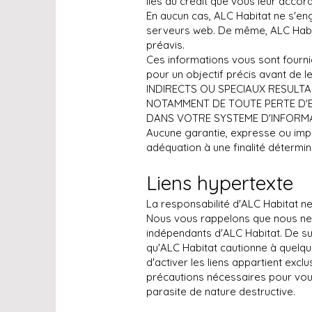
liés au crédit que vous leur accor
En aucun cas, ALC Habitat ne s'eng
serveurs web. De même, ALC Habita
préavis.
Ces informations vous sont fournie
pour un objectif précis avant d
INDIRECTS OU SPECIAUX RESULTANT
NOTAMMENT DE TOUTE PERTE D'E
DANS VOTRE SYSTEME D'INFORM
Aucune garantie, expresse ou impli
adéquation à une finalité détermin
Liens hypertexte
La responsabilité d'ALC Habitat ne 
Nous vous rappelons que nous ne 
indépendants d'ALC Habitat. De surcr
qu'ALC Habitat cautionne à quelque 
d'activer les liens appartient excl
précautions nécessaires pour vous
parasite de nature destructive.